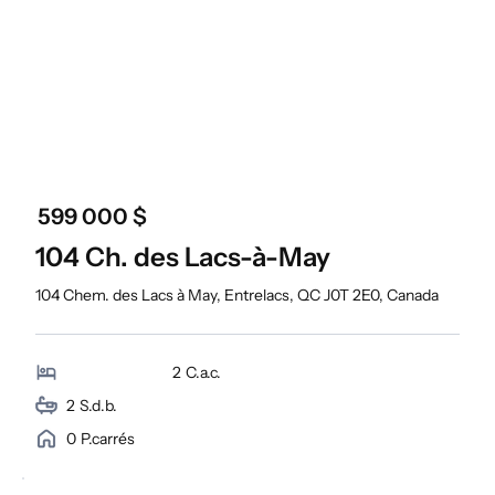
599 000 $
104 Ch. des Lacs-à-May
104 Chem. des Lacs à May, Entrelacs, QC J0T 2E0, Canada
2
C.a.c.
2
S.d.b.
0
P.carrés