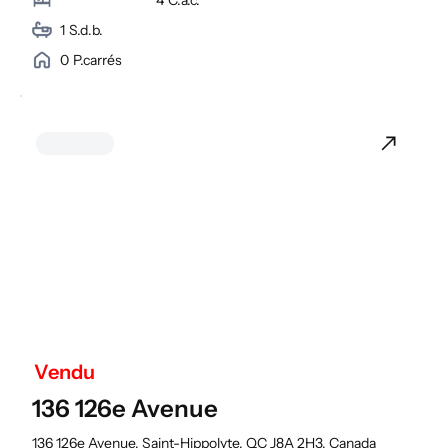
1
S.d.b.
0
P.carrés
Vendu
136 126e Avenue
136 126e Avenue, Saint-Hippolyte, QC J8A 2H3, Canada