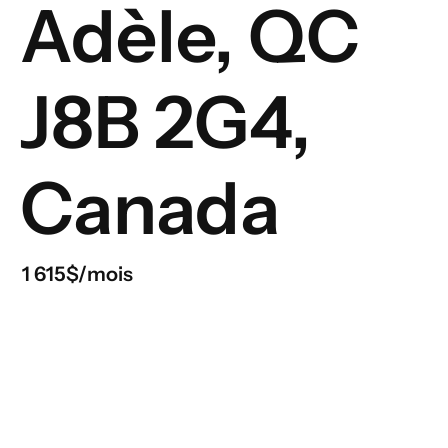
Adèle, QC
J8B 2G4,
Canada
1 615$/mois