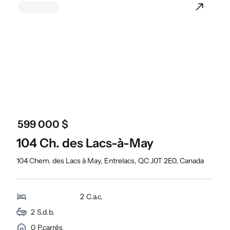
599 000 $
104 Ch. des Lacs-à-May
104 Chem. des Lacs à May, Entrelacs, QC J0T 2E0, Canada
2
C.a.c.
2
S.d.b.
0
P.carrés