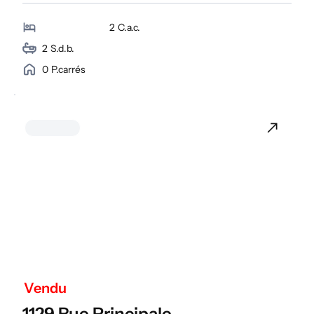
2
C.a.c.
2
S.d.b.
0
P.carrés
Vendu
1129 Rue Principale