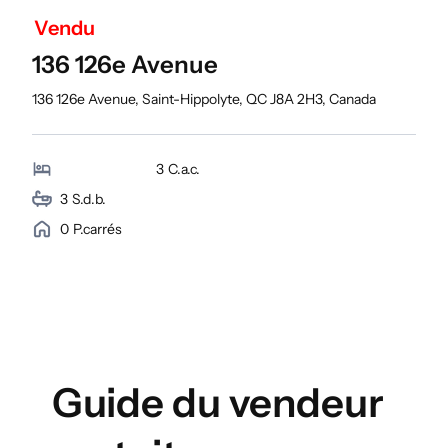
Vendu
136 126e Avenue
136 126e Avenue, Saint-Hippolyte, QC J8A 2H3, Canada
3
C.a.c.
3
S.d.b.
0
P.carrés
Guide du vendeur