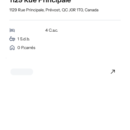
1129 Rue Principale, Prévost, QC J0R 1T0, Canada
4
C.a.c.
1
S.d.b.
0
P.carrés